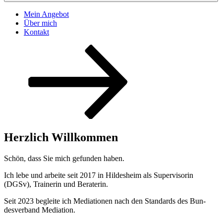
Mein Angebot
Über mich
Kontakt
Nach
unten
zum
Inhalt
scrollen
Herzlich Willkommen
Schön, dass Sie mich gefun­den haben.
Ich lebe und arbeite seit 2017 in Hildesheim als Super­vi­sorin
(DGSv), Trainer­in und Beraterin.
Seit 2023 begleite ich Medi­a­tio­nen nach den Stan­dards des Bun­
desver­band Mediation.